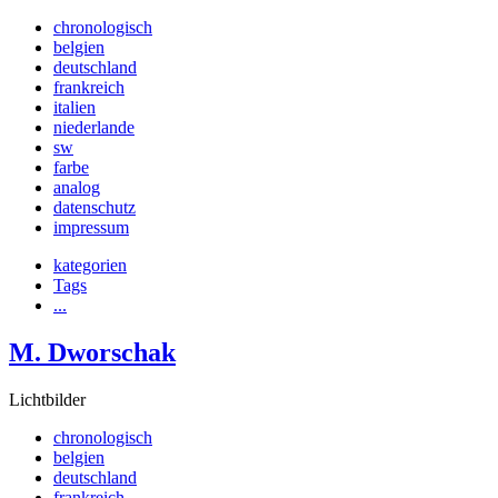
chronologisch
belgien
deutschland
frankreich
italien
niederlande
sw
farbe
analog
datenschutz
impressum
kategorien
Tags
...
M. Dworschak
Lichtbilder
chronologisch
belgien
deutschland
frankreich