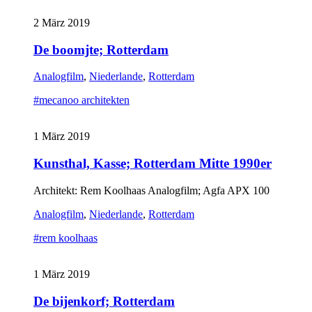
2 März 2019
De boomjte; Rotterdam
Analogfilm
,
Niederlande
,
Rotterdam
#mecanoo architekten
1 März 2019
Kunsthal, Kasse; Rotterdam Mitte 1990er
Architekt: Rem Koolhaas Analogfilm; Agfa APX 100
Analogfilm
,
Niederlande
,
Rotterdam
#rem koolhaas
1 März 2019
De bijenkorf; Rotterdam