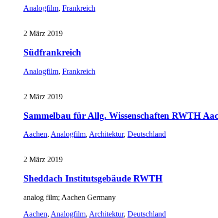
Analogfilm
,
Frankreich
2 März 2019
Südfrankreich
Analogfilm
,
Frankreich
2 März 2019
Sammelbau für Allg. Wissenschaften RWTH Aac
Aachen
,
Analogfilm
,
Architektur
,
Deutschland
2 März 2019
Sheddach Institutsgebäude RWTH
analog film; Aachen Germany
Aachen
,
Analogfilm
,
Architektur
,
Deutschland