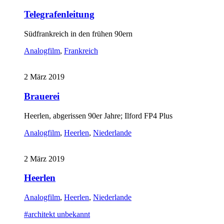
Telegrafenleitung
Südfrankreich in den frühen 90ern
Analogfilm
,
Frankreich
2 März 2019
Brauerei
Heerlen, abgerissen 90er Jahre; Ilford FP4 Plus
Analogfilm
,
Heerlen
,
Niederlande
2 März 2019
Heerlen
Analogfilm
,
Heerlen
,
Niederlande
#architekt unbekannt