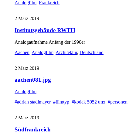
Analogfilm
,
Frankreich
2 März 2019
Institutsgebäude RWTH
Analogaufnahme Anfang der 1990er
Aachen
,
Analogfilm
,
Architektur
,
Deutschland
2 März 2019
aachen081.jpg
Analogfilm
#adrian stadlmayer
#filmtyp
#kodak 5052 tmx
#personen
2 März 2019
Südfrankreich